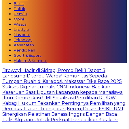
Bisnis
Politik
Pemilu
Opini
Wisata
Lifestyle
Nasional
Teknologi
Kesehatan
Pendidikan
Sport & Esport
Hukum & Kriminal
Browcyl Hadir di Sidrap, Promo Beli 1 Dapat 3
Langsung Diserbu Warga!
Komunitas Sepeda
Tumpah Ruah di Karebosi, Makassar Bike Race 2025
Sukses Digelar
Jurnalis CNN Indonesia Bagikan
Keseruan Saat Liputan Lapangan kepada Mahasiswa
Ilmu Komunikasi UMI
Sosialisasi Pemilihan RT/RW,
Kabag Hukum Tekankan Pentingnya Pemilihan yang
Demokratis dan Transparan
Keren, Dosen FSIKP UMI
Sinergikan Pelatihan Bahasa Inggris Dengan Baca
Tulis Alquran Untuk Perkuat Pendidikan Karakter