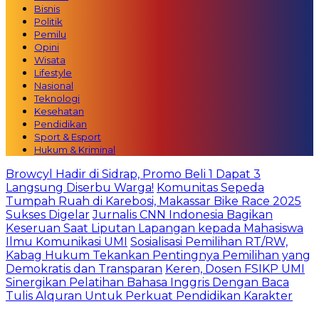
Bisnis
Politik
Pemilu
Opini
Wisata
Lifestyle
Nasional
Teknologi
Kesehatan
Pendidikan
Sport & Esport
Hukum & Kriminal
Browcyl Hadir di Sidrap, Promo Beli 1 Dapat 3
Langsung Diserbu Warga!
Komunitas Sepeda
Tumpah Ruah di Karebosi, Makassar Bike Race 2025
Sukses Digelar
Jurnalis CNN Indonesia Bagikan
Keseruan Saat Liputan Lapangan kepada Mahasiswa
Ilmu Komunikasi UMI
Sosialisasi Pemilihan RT/RW,
Kabag Hukum Tekankan Pentingnya Pemilihan yang
Demokratis dan Transparan
Keren, Dosen FSIKP UMI
Sinergikan Pelatihan Bahasa Inggris Dengan Baca
Tulis Alquran Untuk Perkuat Pendidikan Karakter