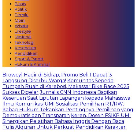
Bisnis
Politik
Pemilu
Opini
Wisata
Lifestyle
Nasional
Teknologi
Kesehatan
Pendidikan
Sport & Esport
Hukum & Kriminal
Browcyl Hadir di Sidrap, Promo Beli 1 Dapat 3
Langsung Diserbu Warga!
Komunitas Sepeda
Tumpah Ruah di Karebosi, Makassar Bike Race 2025
Sukses Digelar
Jurnalis CNN Indonesia Bagikan
Keseruan Saat Liputan Lapangan kepada Mahasiswa
Ilmu Komunikasi UMI
Sosialisasi Pemilihan RT/RW,
Kabag Hukum Tekankan Pentingnya Pemilihan yang
Demokratis dan Transparan
Keren, Dosen FSIKP UMI
Sinergikan Pelatihan Bahasa Inggris Dengan Baca
Tulis Alquran Untuk Perkuat Pendidikan Karakter