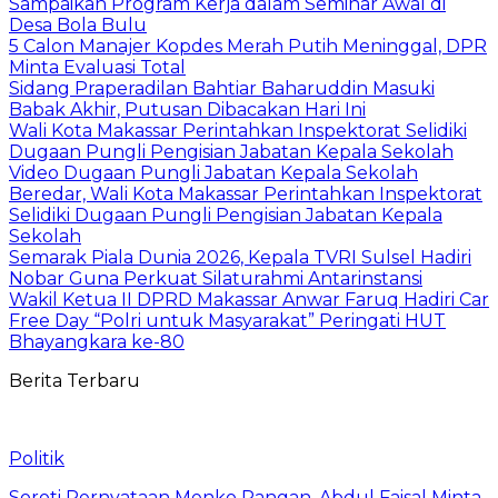
Sampaikan Program Kerja dalam Seminar Awal di
Desa Bola Bulu
5 Calon Manajer Kopdes Merah Putih Meninggal, DPR
Minta Evaluasi Total
Sidang Praperadilan Bahtiar Baharuddin Masuki
Babak Akhir, Putusan Dibacakan Hari Ini
Wali Kota Makassar Perintahkan Inspektorat Selidiki
Dugaan Pungli Pengisian Jabatan Kepala Sekolah
Video Dugaan Pungli Jabatan Kepala Sekolah
Beredar, Wali Kota Makassar Perintahkan Inspektorat
Selidiki Dugaan Pungli Pengisian Jabatan Kepala
Sekolah
Semarak Piala Dunia 2026, Kepala TVRI Sulsel Hadiri
Nobar Guna Perkuat Silaturahmi Antarinstansi
Wakil Ketua II DPRD Makassar Anwar Faruq Hadiri Car
Free Day “Polri untuk Masyarakat” Peringati HUT
Bhayangkara ke-80
Berita Terbaru
Politik
Soroti Pernyataan Menko Pangan, Abdul Faisal Minta