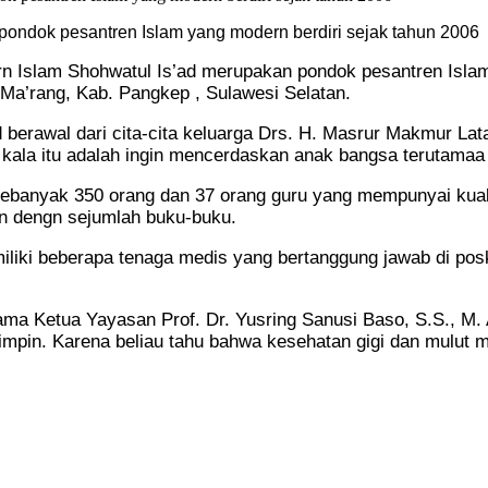
ondok pesantren Islam yang modern berdiri sejak tahun 2006
 Islam Shohwatul Is’ad merupakan pondok pesantren Islam y
 Ma’rang, Kab. Pangkep , Sulawesi Selatan.
 berawal dari cita-cita keluarga Drs. H. Masrur Makmur La
la itu adalah ingin mencerdaskan anak bangsa terutamaa wa
sebanyak 350 orang dan 37 orang guru yang mempunyai kuali
an dengn sejumlah buku-buku.
iliki beberapa tenaga medis yang bertanggung jawab di pos
ma Ketua Yayasan Prof. Dr. Yusring Sanusi Baso, S.S., M. 
impin. Karena beliau tahu bahwa kesehatan gigi dan mulut 