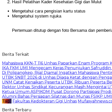
Hasil Pelatihan Kader Kesehatan Gigi dan Mulut
Mengetahui cara pengisian kartu status
Mengetahui system rujuka
Pertemuan ditutup dengan foto Bersama dan pemberian
Berita Terkait
Mahasiswa KKN-T 116 Unhas Paparkan Enam Program Ke
IKA FKM UMI Mengecam Keras Penunjukan Safruddin se
Di Polipangkep, Rijal Djamal Ingatkan Mahasiswa Penti
UTBK SNBT 2026 di Unhas Dijaga Ketat dengan Penga
UNM Catat Kenaikan Peserta UTBK, Ribuan Peserta Bere
Rektor Unhas: Sindikat Kecurangan Masih Mengintai 
Ketua Umum ASPIKOM Pusat Dorong Partisipasi Prodi
Alumni Bahas Persiapan Silatnas dan Munas FSIKP UMI
Tag :
Fakultas Kedokteran Gigi Unhas
Mufasyahnews.
Berita Terbaru