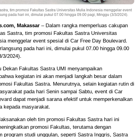
ra, tim promosi Fakultas Sastra Universitas Mulia Indonesia menggelar event
sung pada hari ini, dimulai pukul 07.00 hingga 09.00 pagi, Minggu (3/3/2024).
s.com, Makassar
– Dalam rangka memperluas cakupan
as Sastra, tim promosi Fakultas Sastra Universitas
ia menggelar event spesial di Car Free Day Boulevard.
erlangsung pada hari ini, dimulai pukul 07.00 hingga 09.00
3/3/2024).
u Dekan Fakultas Sastra UMI menyampaikan
bahwa kegiatan ini akan menjadi langkah besar dalam
osi Fakultas Sastra. Menurutnya, selain kegiatan rutin di
syarakat pada hari Senin sampai Sabtu, event di Car
evard dapat menjadi sarana efektif untuk memperkenalkan
ra kepada masyarakat.
laksanakan oleh tim promosi Fakultas Sastra hari ini
meningkatkan promosi Fakultas, terutama dengan
 program studi unggulan, seperti Sastra Inggris, Sastra