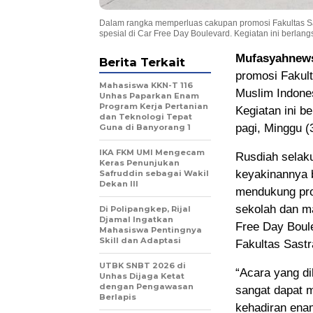
Dalam rangka memperluas cakupan promosi Fakultas Sast
spesial di Car Free Day Boulevard. Kegiatan ini berlang
Mufasyahnew
Berita Terkait
promosi Fakult
Mahasiswa KKN-T 116
Muslim Indones
Unhas Paparkan Enam
Program Kerja Pertanian
Kegiatan ini b
dan Teknologi Tepat
pagi, Minggu (
Guna di Banyorang 1
IKA FKM UMI Mengecam
Rusdiah selak
Keras Penunjukan
keyakinannya 
Safruddin sebagai Wakil
Dekan III
mendukung prom
sekolah dan ma
Di Polipangkep, Rijal
Djamal Ingatkan
Free Day Boul
Mahasiswa Pentingnya
Skill dan Adaptasi
Fakultas Sast
UTBK SNBT 2026 di
“Acara yang di
Unhas Dijaga Ketat
dengan Pengawasan
sangat dapat 
Berlapis
kehadiran enam