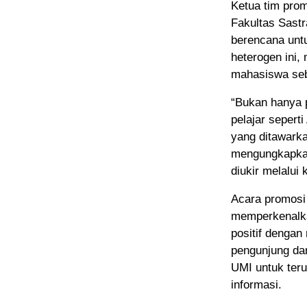
Ketua tim pro
Fakultas Sastr
berencana untu
heterogen ini,
mahasiswa seb
“Bukan hanya p
pelajar sepert
yang ditawarka
mengungkapkan
diukir melalui 
Acara promosi
memperkenalka
positif denga
pengunjung dan
UMI untuk ter
informasi.