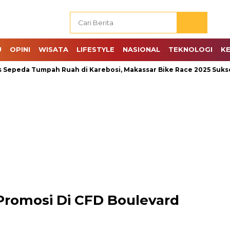
U
OPINI
WISATA
LIFESTYLE
NASIONAL
TEKNOLOGI
K
 Tumpah Ruah di Karebosi, Makassar Bike Race 2025 Sukses Dige
 Promosi Di CFD Boulevard