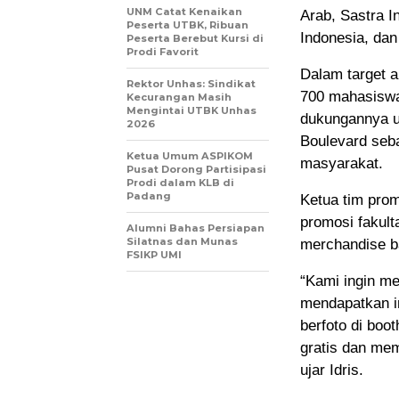
UNM Catat Kenaikan
Arab, Sastra I
Peserta UTBK, Ribuan
Indonesia, dan
Peserta Berebut Kursi di
Prodi Favorit
Dalam target a
Rektor Unhas: Sindikat
700 mahasiswa
Kecurangan Masih
Mengintai UTBK Unhas
dukungannya u
2026
Boulevard seb
Ketua Umum ASPIKOM
masyarakat.
Pusat Dorong Partisipasi
Prodi dalam KLB di
Padang
Ketua tim prom
promosi fakult
Alumni Bahas Persiapan
Silatnas dan Munas
merchandise b
FSIKP UMI
“Kami ingin m
mendapatkan in
berfoto di boo
gratis dan me
ujar Idris.