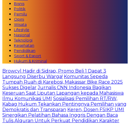
Bisnis
Politik
Pemilu
Opini
Wisata
Lifestyle
Nasional
Teknologi
Kesehatan
Pendidikan
Sport & Esport
Hukum & Kriminal
Browcyl Hadir di Sidrap, Promo Beli 1 Dapat 3
Langsung Diserbu Warga!
Komunitas Sepeda
Tumpah Ruah di Karebosi, Makassar Bike Race 2025
Sukses Digelar
Jurnalis CNN Indonesia Bagikan
Keseruan Saat Liputan Lapangan kepada Mahasiswa
Ilmu Komunikasi UMI
Sosialisasi Pemilihan RT/RW,
Kabag Hukum Tekankan Pentingnya Pemilihan yang
Demokratis dan Transparan
Keren, Dosen FSIKP UMI
Sinergikan Pelatihan Bahasa Inggris Dengan Baca
Tulis Alquran Untuk Perkuat Pendidikan Karakter