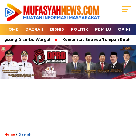
HOME
DAERAH
BISNIS
POLITIK
PEMILU
OPINI
ngsung Diserbu Warga!
Komunitas Sepeda Tumpah Ruah di Kare
/
Home
Daerah