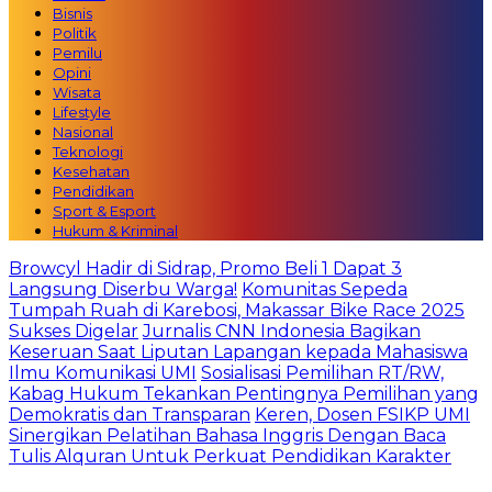
Bisnis
Politik
Pemilu
Opini
Wisata
Lifestyle
Nasional
Teknologi
Kesehatan
Pendidikan
Sport & Esport
Hukum & Kriminal
Browcyl Hadir di Sidrap, Promo Beli 1 Dapat 3
Langsung Diserbu Warga!
Komunitas Sepeda
Tumpah Ruah di Karebosi, Makassar Bike Race 2025
Sukses Digelar
Jurnalis CNN Indonesia Bagikan
Keseruan Saat Liputan Lapangan kepada Mahasiswa
Ilmu Komunikasi UMI
Sosialisasi Pemilihan RT/RW,
Kabag Hukum Tekankan Pentingnya Pemilihan yang
Demokratis dan Transparan
Keren, Dosen FSIKP UMI
Sinergikan Pelatihan Bahasa Inggris Dengan Baca
Tulis Alquran Untuk Perkuat Pendidikan Karakter