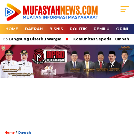
HOME
DAERAH
BISNIS
POLITIK
PEMILU
OPINI
t 3 Langsung Diserbu Warga!
Komunitas Sepeda Tumpah Ruah d
/
Home
Daerah