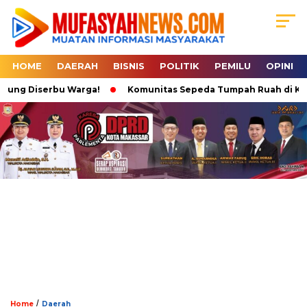
HOME
DAERAH
BISNIS
POLITIK
PEMILU
OPINI
ung Diserbu Warga!
Komunitas Sepeda Tumpah Ruah di Karebos
/
Home
Daerah