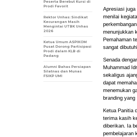
Peserta Berebut Kursi di
Prodi Favorit
Apresiasi jug
menilai kegiat
Rektor Unhas: Sindikat
Kecurangan Masih
perkembangan i
Mengintai UTBK Unhas
2026
menunjukkan k
Pemahaman ten
Ketua Umum ASPIKOM
Pusat Dorong Partisipasi
sangat dibutuhk
Prodi dalam KLB di
Padang
Senada dengan
Alumni Bahas Persiapan
Muhammad Idris
Silatnas dan Munas
sekaligus ajan
FSIKP UMI
dapat memaham
menemukan gay
branding yang 
Ketua Panitia
terima kasih k
diberikan. Ia 
pembelajaran 