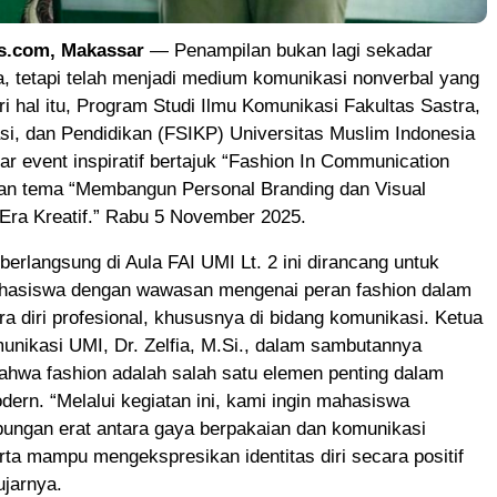
s.com, Makassar
— Penampilan bukan lagi sekadar
a, tetapi telah menjadi medium komunikasi nonverbal yang
i hal itu, Program Studi Ilmu Komunikasi Fakultas Sastra,
i, dan Pendidikan (FSIKP) Universitas Muslim Indonesia
r event inspiratif bertajuk “Fashion In Communication
gan tema “Membangun Personal Branding dan Visual
Era Kreatif.” Rabu 5 November 2025.
berlangsung di Aula FAI UMI Lt. 2 ini dirancang untuk
asiswa dengan wawasan mengenai peran fashion dalam
a diri profesional, khususnya di bidang komunikasi. Ketua
unikasi UMI, Dr. Zelfia, M.Si., dalam sambutannya
hwa fashion adalah salah satu elemen penting dalam
ern. “Melalui kegiatan ini, kami ingin mahasiswa
ngan erat antara gaya berpakaian dan komunikasi
erta mampu mengekspresikan identitas diri secara positif
ujarnya.