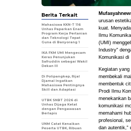
Mufasyahnew
Berita Terkait
urusan estetik
Mahasiswa KKN-T 116
kuat. Menyadar
Unhas Paparkan Enam
Program Kerja Pertanian
Ilmu Komunikas
dan Teknologi Tepat
(UMI) menggela
Guna di Banyorang 1
Industry” den
IKA FKM UMI Mengecam
Komunikasi di 
Keras Penunjukan
Safruddin sebagai Wakil
Dekan III
Kegiatan yang 
membekali mah
Di Polipangkep, Rijal
Djamal Ingatkan
membentuk citr
Mahasiswa Pentingnya
Skill dan Adaptasi
Prodi Ilmu Kom
menekankan ba
UTBK SNBT 2026 di
Unhas Dijaga Ketat
komunikasi mod
dengan Pengawasan
memahami hubu
Berlapis
profesional, s
UNM Catat Kenaikan
dan autentik,” 
Peserta UTBK, Ribuan