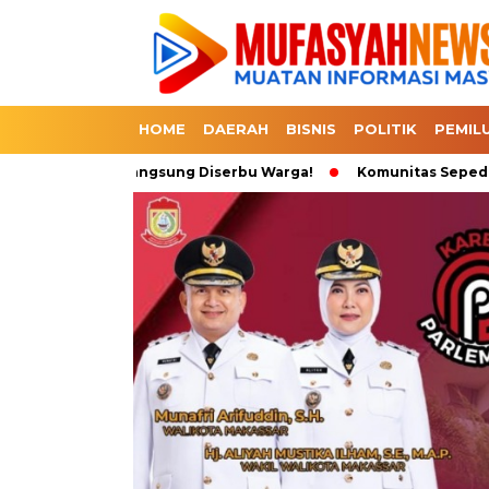
HOME
DAERAH
BISNIS
POLITIK
PEMIL
 Dapat 3 Langsung Diserbu Warga!
Komunitas Sepeda Tumpah R