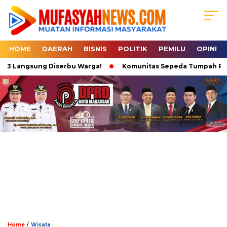
HOME
DAERAH
BISNIS
POLITIK
PEMILU
OPINI
t 3 Langsung Diserbu Warga!
Komunitas Sepeda Tumpah Ruah d
/
Home
Wisata