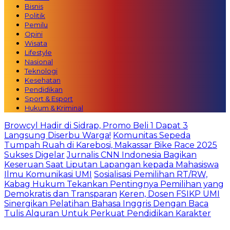
Bisnis
Politik
Pemilu
Opini
Wisata
Lifestyle
Nasional
Teknologi
Kesehatan
Pendidikan
Sport & Esport
Hukum & Kriminal
Browcyl Hadir di Sidrap, Promo Beli 1 Dapat 3
Langsung Diserbu Warga!
Komunitas Sepeda
Tumpah Ruah di Karebosi, Makassar Bike Race 2025
Sukses Digelar
Jurnalis CNN Indonesia Bagikan
Keseruan Saat Liputan Lapangan kepada Mahasiswa
Ilmu Komunikasi UMI
Sosialisasi Pemilihan RT/RW,
Kabag Hukum Tekankan Pentingnya Pemilihan yang
Demokratis dan Transparan
Keren, Dosen FSIKP UMI
Sinergikan Pelatihan Bahasa Inggris Dengan Baca
Tulis Alquran Untuk Perkuat Pendidikan Karakter