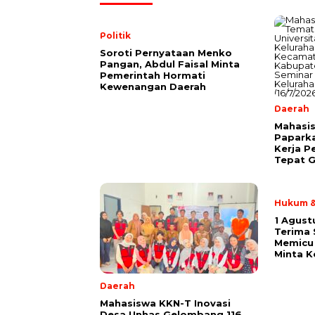
Politik
Soroti Pernyataan Menko
Pangan, Abdul Faisal Minta
Pemerintah Hormati
Kewenangan Daerah
Daerah
Mahasis
Papark
Kerja P
Tepat G
Hukum &
1 Agust
Terima
Memicu 
Minta K
Daerah
Mahasiswa KKN-T Inovasi
Desa Unhas Gelombang 116