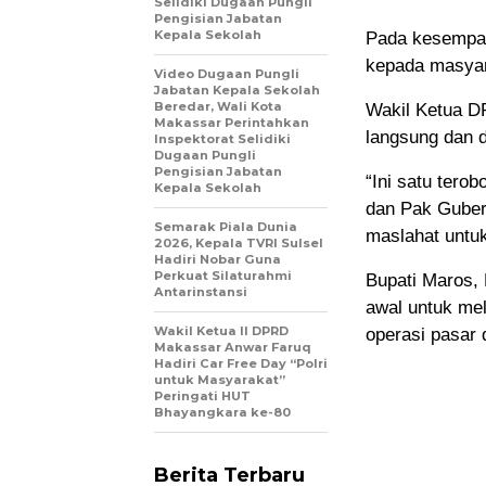
Selidiki Dugaan Pungli
Pengisian Jabatan
Kepala Sekolah
Pada kesempat
kepada masyar
Video Dugaan Pungli
Jabatan Kepala Sekolah
Beredar, Wali Kota
Wakil Ketua DP
Makassar Perintahkan
langsung dan 
Inspektorat Selidiki
Dugaan Pungli
Pengisian Jabatan
“Ini satu tero
Kepala Sekolah
dan Pak Guber
Semarak Piala Dunia
maslahat untuk
2026, Kepala TVRI Sulsel
Hadiri Nobar Guna
Perkuat Silaturahmi
Bupati Maros,
Antarinstansi
awal untuk mel
Wakil Ketua II DPRD
operasi pasar 
Makassar Anwar Faruq
Hadiri Car Free Day “Polri
untuk Masyarakat”
Peringati HUT
Bhayangkara ke-80
Berita Terbaru