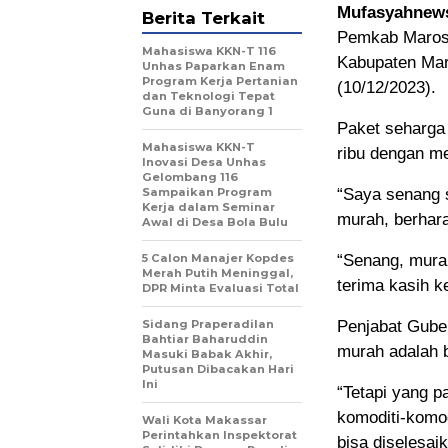
Mufasyahnew
Berita Terkait
Pemkab Maros 
Mahasiswa KKN-T 116
Kabupaten Mar
Unhas Paparkan Enam
Program Kerja Pertanian
(10/12/2023).
dan Teknologi Tepat
Guna di Banyorang 1
Paket seharga
Mahasiswa KKN-T
ribu dengan me
Inovasi Desa Unhas
Gelombang 116
Sampaikan Program
“Saya senang s
Kerja dalam Seminar
murah, berhara
Awal di Desa Bola Bulu
5 Calon Manajer Kopdes
“Senang, murah
Merah Putih Meninggal,
terima kasih k
DPR Minta Evaluasi Total
Sidang Praperadilan
Penjabat Guber
Bahtiar Baharuddin
murah adalah b
Masuki Babak Akhir,
Putusan Dibacakan Hari
Ini
“Tetapi yang p
komoditi-komod
Wali Kota Makassar
Perintahkan Inspektorat
bisa diselesaik