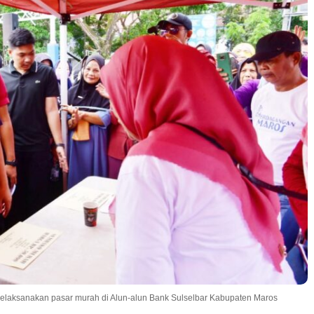
laksanakan pasar murah di Alun-alun Bank Sulselbar Kabupaten Maros