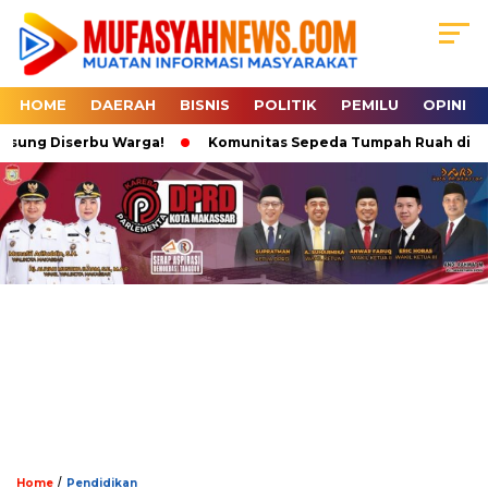
HOME
DAERAH
BISNIS
POLITIK
PEMILU
OPINI
sung Diserbu Warga!
Komunitas Sepeda Tumpah Ruah di Karebo
/
Home
Pendidikan