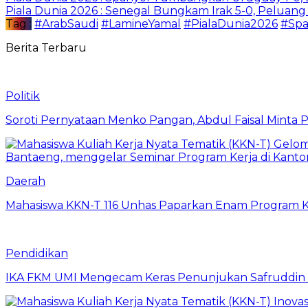
Piala Dunia 2026 : Senegal Bungkam Irak 5-0, Peluang
Tag :
#ArabSaudi
#LamineYamal
#PialaDunia2026
#Spa
Berita Terbaru
Politik
Soroti Pernyataan Menko Pangan, Abdul Faisal Mint
Daerah
Mahasiswa KKN-T 116 Unhas Paparkan Enam Program Ke
Pendidikan
IKA FKM UMI Mengecam Keras Penunjukan Safruddin se