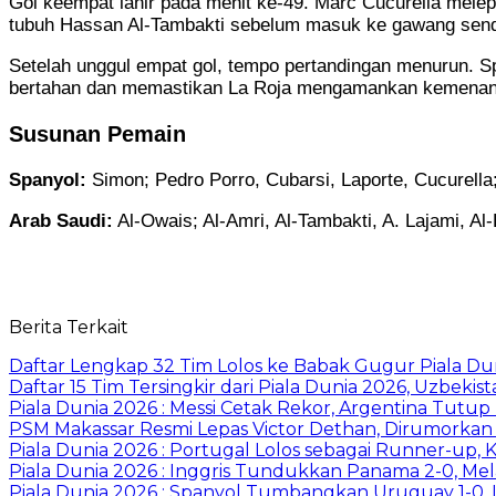
Gol keempat lahir pada menit ke-49. Marc Cucurella mele
tubuh Hassan Al-Tambakti sebelum masuk ke gawang sendiri
Setelah unggul empat gol, tempo pertandingan menurun. Sp
bertahan dan memastikan La Roja mengamankan kemenang
Susunan Pemain
Spanyol:
Simon; Pedro Porro, Cubarsi, Laporte, Cucurella
Arab Saudi:
Al-Owais; Al-Amri, Al-Tambakti, A. Lajami, Al-
Berita Terkait
Daftar Lengkap 32 Tim Lolos ke Babak Gugur Piala Du
Daftar 15 Tim Tersingkir dari Piala Dunia 2026, Uzbekis
Piala Dunia 2026 : Messi Cetak Rekor, Argentina Tut
PSM Makassar Resmi Lepas Victor Dethan, Dirumorkan M
Piala Dunia 2026 : Portugal Lolos sebagai Runner-up, 
Piala Dunia 2026 : Inggris Tundukkan Panama 2-0, Mela
Piala Dunia 2026 : Spanyol Tumbangkan Uruguay 1-0, L