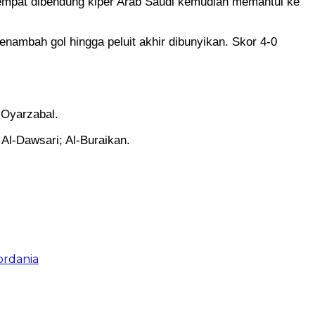
 sempat dibendung kiper Arab Saudi kemudian memantul ke
nambah gol hingga peluit akhir dibunyikan. Skor 4-0
 Oyarzabal.
 Al-Dawsari; Al-Buraikan.
ordania