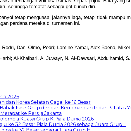
paskan tendangan voli usai situasi sepak pojok. Bola yang
, sehingga tercatat sebagai gol bunuh diri.
anyol tetap menguasai jalannya laga, tetapi tidak mampu me
an perdana mereka di turnamen ini.
; Rodri, Dani Olmo, Pedri; Lamine Yamal, Alex Baena, Mikel
Harbi; Al-Khaibari, A. Juwayr, N. Al-Dawsari, Abdulhamid, S.
nia 2026
tan dan Korea Selatan Gagal ke 16 Besar
up Babak Fase Grup dengan Kemenangan Indah 3-1 atas Y
erapat ke Persija Jakarta
Kolombia Kuasai Grup K Piala Dunia 2026
ju ke 32 Besar Piala Dunia 2026 sebagai Juara Grup L
olos ke 32 Besar sebagai Juara Grup H