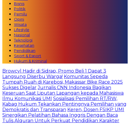
Bisnis
Politik
Pemilu
Opini
Wisata
Lifestyle
Nasional
Teknologi
Kesehatan
Pendidikan
Sport & Esport
Hukum & Kriminal
Browcyl Hadir di Sidrap, Promo Beli 1 Dapat 3
Langsung Diserbu Warga!
Komunitas Sepeda
Tumpah Ruah di Karebosi, Makassar Bike Race 2025
Sukses Digelar
Jurnalis CNN Indonesia Bagikan
Keseruan Saat Liputan Lapangan kepada Mahasiswa
Ilmu Komunikasi UMI
Sosialisasi Pemilihan RT/RW,
Kabag Hukum Tekankan Pentingnya Pemilihan yang
Demokratis dan Transparan
Keren, Dosen FSIKP UMI
Sinergikan Pelatihan Bahasa Inggris Dengan Baca
Tulis Alquran Untuk Perkuat Pendidikan Karakter