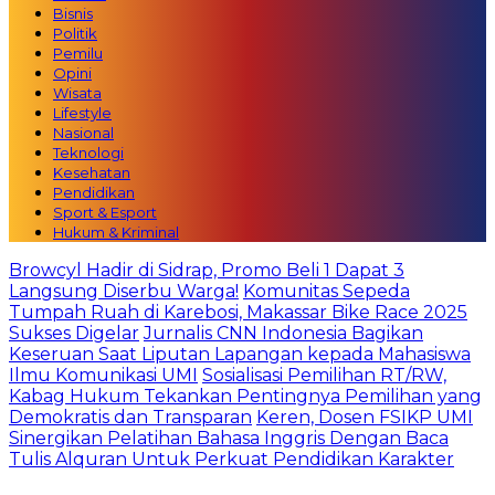
Bisnis
Politik
Pemilu
Opini
Wisata
Lifestyle
Nasional
Teknologi
Kesehatan
Pendidikan
Sport & Esport
Hukum & Kriminal
Browcyl Hadir di Sidrap, Promo Beli 1 Dapat 3
Langsung Diserbu Warga!
Komunitas Sepeda
Tumpah Ruah di Karebosi, Makassar Bike Race 2025
Sukses Digelar
Jurnalis CNN Indonesia Bagikan
Keseruan Saat Liputan Lapangan kepada Mahasiswa
Ilmu Komunikasi UMI
Sosialisasi Pemilihan RT/RW,
Kabag Hukum Tekankan Pentingnya Pemilihan yang
Demokratis dan Transparan
Keren, Dosen FSIKP UMI
Sinergikan Pelatihan Bahasa Inggris Dengan Baca
Tulis Alquran Untuk Perkuat Pendidikan Karakter