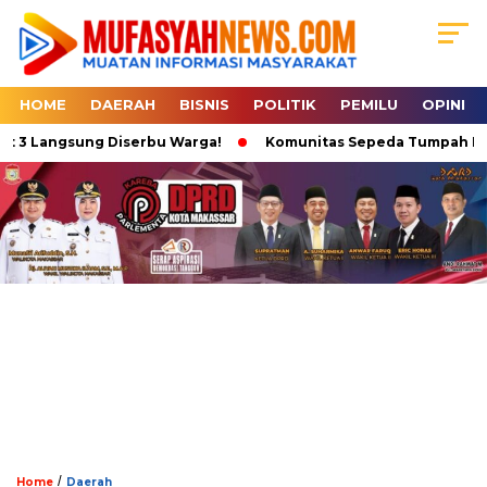
HOME
DAERAH
BISNIS
POLITIK
PEMILU
OPINI
 3 Langsung Diserbu Warga!
Komunitas Sepeda Tumpah Ruah di
/
Home
Daerah