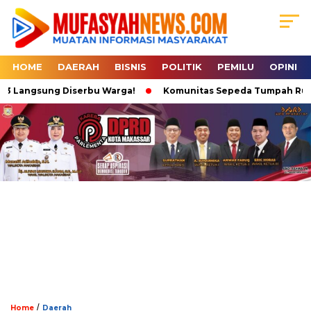
HOME
DAERAH
BISNIS
POLITIK
PEMILU
OPINI
gsung Diserbu Warga!
Komunitas Sepeda Tumpah Ruah di Kareb
/
Home
Daerah