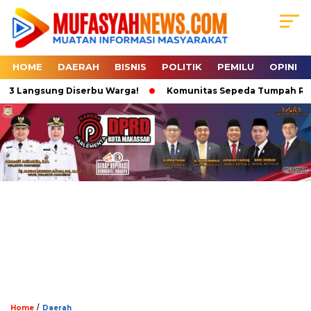
HOME
DAERAH
BISNIS
POLITIK
PEMILU
OPINI
 3 Langsung Diserbu Warga!
Komunitas Sepeda Tumpah Ruah di
/
Home
Daerah