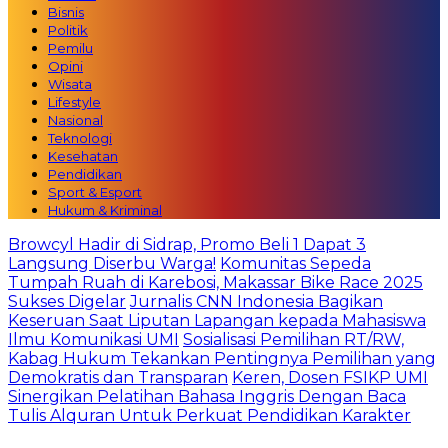
Bisnis
Politik
Pemilu
Opini
Wisata
Lifestyle
Nasional
Teknologi
Kesehatan
Pendidikan
Sport & Esport
Hukum & Kriminal
Browcyl Hadir di Sidrap, Promo Beli 1 Dapat 3
Langsung Diserbu Warga!
Komunitas Sepeda
Tumpah Ruah di Karebosi, Makassar Bike Race 2025
Sukses Digelar
Jurnalis CNN Indonesia Bagikan
Keseruan Saat Liputan Lapangan kepada Mahasiswa
Ilmu Komunikasi UMI
Sosialisasi Pemilihan RT/RW,
Kabag Hukum Tekankan Pentingnya Pemilihan yang
Demokratis dan Transparan
Keren, Dosen FSIKP UMI
Sinergikan Pelatihan Bahasa Inggris Dengan Baca
Tulis Alquran Untuk Perkuat Pendidikan Karakter