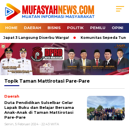
HOME
DAERAH
BISNIS
POLITIK
PEMILU
OPINI
 1 Dapat 3 Langsung Diserbu Warga!
Komunitas Sepeda Tumpah 
Topik
Taman Mattirotasi Pare-Pare
Daerah
Duta Pendidikan Sulselbar Gelar
Lapak Buku dan Belajar Bersama
Anak-Anak di Taman Mattirotasi
Pare-Pare
Senin, 5 Februari 2024 - 22:43 WITA