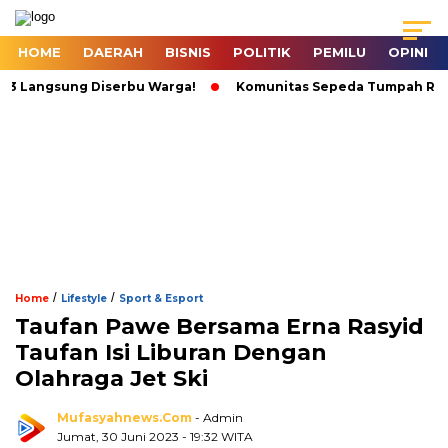
HOME
DAERAH
BISNIS
POLITIK
PEMILU
OPINI
angsung Diserbu Warga!
Komunitas Sepeda Tumpah Ruah di Kar
/
/
Home
Lifestyle
Sport & Esport
Taufan Pawe Bersama Erna Rasyid
Taufan Isi Liburan Dengan
Olahraga Jet Ski
Mufasyahnews.com
- Admin
Jumat, 30 Juni 2023
- 19:32 WITA