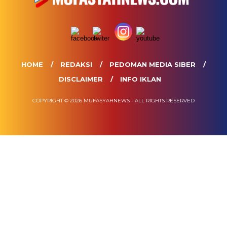
HOME
REDAKSI
PEDOMAN MEDIA SIBER
DISCLAIMER
INFO IKLAN
COPYRIGHT © 2026 MUFASYAHNEWS - ALL RIGHTS RESERVED