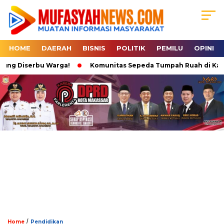
HOME
DAERAH
BISNIS
POLITIK
PEMILU
OPINI
ng Diserbu Warga!
Komunitas Sepeda Tumpah Ruah di Karebosi
/
Home
Pendidikan