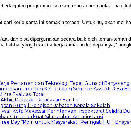
lanjutan program ini setelah terbukti bermanfaat bagi kot
ari kerja sama ini semakin terasa. Untuk itu, akan melihat 
rmanfaat dan bisa dipergunakan secara baik oleh teman-teman
apa hal-hal yang bisa kita kerjasamakan ke depannya,” pung
rja Pertanian dan Teknologi Tepat Guna di Banyorang 
ampaikan Program Kerja dalam Seminar Awal di Desa Bo
inta Evaluasi Total
Akhir, Putusan Dibacakan Hari Ini
Dugaan Pungli Pengisian Jabatan Kepala Sekolah
Wali Kota Makassar Perintahkan Inspektorat Selidiki D
obar Guna Perkuat Silaturahmi Antarinstansi
 Free Day “Polri untuk Masyarakat” Peringati HUT Bhay