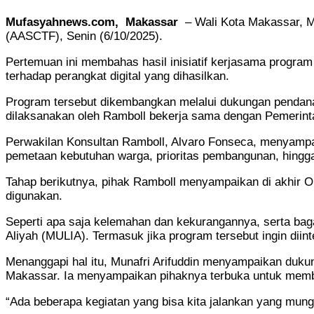
Mufasyahnews.com, Makassar
– Wali Kota Makassar, Mu
(AASCTF), Senin (6/10/2025).
Pertemuan ini membahas hasil inisiatif kerjasama progra
terhadap perangkat digital yang dihasilkan.
Program tersebut dikembangkan melalui dukungan pendanaa
dilaksanakan oleh Ramboll bekerja sama dengan Pemerint
Perwakilan Konsultan Ramboll, Alvaro Fonseca, menyampaik
pemetaan kebutuhan warga, prioritas pembangunan, hingga
Tahap berikutnya, pihak Ramboll menyampaikan di akhir O
digunakan.
Seperti apa saja kelemahan dan kekurangannya, serta baga
Aliyah (MULIA). Termasuk jika program tersebut ingin dii
Menanggapi hal itu, Munafri Arifuddin menyampaikan duku
Makassar. Ia menyampaikan pihaknya terbuka untuk membic
“Ada beberapa kegiatan yang bisa kita jalankan yang mung