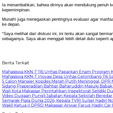
Ia menambahkan, bahwa dirinya akan mendukung penuh keber
kepemimpinan.
Munafri juga menegaskan pentingnya evaluasi agar manfaat d
ke depan.
“Saya melihat dari diskusi ini, ini tentu akan sangat be
sebagainya. Saya akan menggali lebih detail dulu seperti 
Berita Terkait
Mahasiswa KKN-T 116 Unhas Paparkan Enam Program Ke
Mahasiswa KKN-T Inovasi Desa Unhas Gelombang 116 S
5 Calon Manajer Kopdes Merah Putih Meninggal, DPR M
Sidang Praperadilan Bahtiar Baharuddin Masuki Babak 
Wali Kota Makassar Perintahkan Inspektorat Selidiki 
Video Dugaan Pungli Jabatan Kepala Sekolah Beredar, 
Semarak Piala Dunia 2026, Kepala TVRI Sulsel Hadiri N
Wakil Ketua II DPRD Makassar Anwar Faruq Hadiri Car