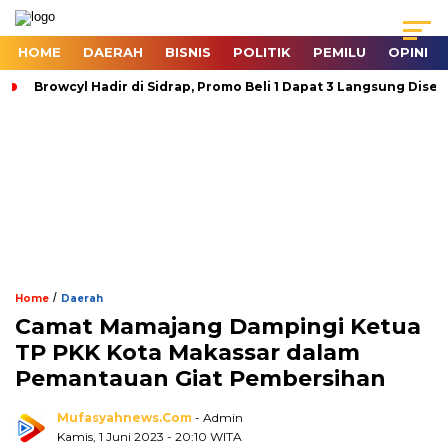
HOME
DAERAH
BISNIS
POLITIK
PEMILU
OPINI
Browcyl Hadir di Sidrap, Promo Beli 1 Dapat 3 Langsung Dise
/
Home
Daerah
Camat Mamajang Dampingi Ketua
TP PKK Kota Makassar dalam
Pemantauan Giat Pembersihan
Mufasyahnews.com
- Admin
Kamis, 1 Juni 2023
- 20:10 WITA