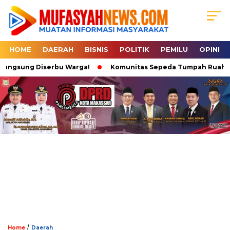
HOME
DAERAH
BISNIS
POLITIK
PEMILU
OPINI
angsung Diserbu Warga!
Komunitas Sepeda Tumpah Ruah di Kar
/
Home
Daerah