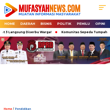
HOME
DAERAH
BISNIS
POLITIK
PEMILU
OPINI
pat 3 Langsung Diserbu Warga!
Komunitas Sepeda Tumpah Ruah 
/
Home
Pendidikan