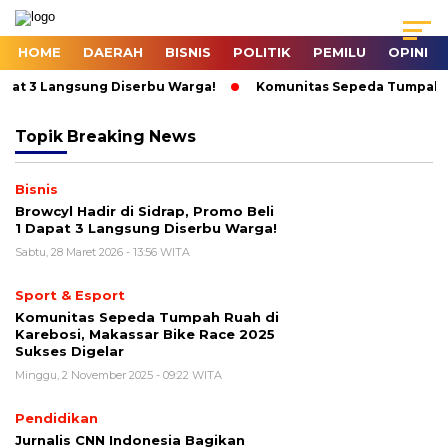
HOME
DAERAH
BISNIS
POLITIK
PEMILU
OPINI
pat 3 Langsung Diserbu Warga!
Komunitas Sepeda Tumpah Ruah
Topik
Breaking News
Bisnis
Browcyl Hadir di Sidrap, Promo Beli
1 Dapat 3 Langsung Diserbu Warga!
Sabtu, 28 Maret 2026 - 13:56 WITA
Sport & Esport
Komunitas Sepeda Tumpah Ruah di
Karebosi, Makassar Bike Race 2025
Sukses Digelar
Minggu, 2 November 2025 - 09:22 WITA
Pendidikan
Jurnalis CNN Indonesia Bagikan