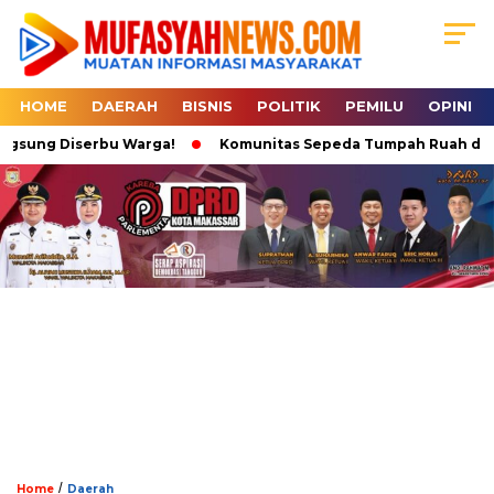
HOME
DAERAH
BISNIS
POLITIK
PEMILU
OPINI
sung Diserbu Warga!
Komunitas Sepeda Tumpah Ruah di Karebo
/
Home
Daerah