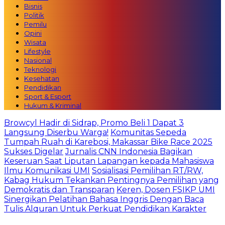
Bisnis
Politik
Pemilu
Opini
Wisata
Lifestyle
Nasional
Teknologi
Kesehatan
Pendidikan
Sport & Esport
Hukum & Kriminal
Browcyl Hadir di Sidrap, Promo Beli 1 Dapat 3
Langsung Diserbu Warga!
Komunitas Sepeda
Tumpah Ruah di Karebosi, Makassar Bike Race 2025
Sukses Digelar
Jurnalis CNN Indonesia Bagikan
Keseruan Saat Liputan Lapangan kepada Mahasiswa
Ilmu Komunikasi UMI
Sosialisasi Pemilihan RT/RW,
Kabag Hukum Tekankan Pentingnya Pemilihan yang
Demokratis dan Transparan
Keren, Dosen FSIKP UMI
Sinergikan Pelatihan Bahasa Inggris Dengan Baca
Tulis Alquran Untuk Perkuat Pendidikan Karakter