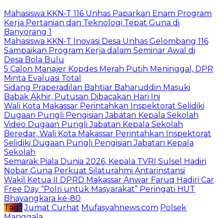
Mahasiswa KKN-T 116 Unhas Paparkan Enam Program
Kerja Pertanian dan Teknologi Tepat Guna di
Banyorang 1
Mahasiswa KKN-T Inovasi Desa Unhas Gelombang 116
Sampaikan Program Kerja dalam Seminar Awal di
Desa Bola Bulu
5 Calon Manajer Kopdes Merah Putih Meninggal, DPR
Minta Evaluasi Total
Sidang Praperadilan Bahtiar Baharuddin Masuki
Babak Akhir, Putusan Dibacakan Hari Ini
Wali Kota Makassar Perintahkan Inspektorat Selidiki
Dugaan Pungli Pengisian Jabatan Kepala Sekolah
Video Dugaan Pungli Jabatan Kepala Sekolah
Beredar, Wali Kota Makassar Perintahkan Inspektorat
Selidiki Dugaan Pungli Pengisian Jabatan Kepala
Sekolah
Semarak Piala Dunia 2026, Kepala TVRI Sulsel Hadiri
Nobar Guna Perkuat Silaturahmi Antarinstansi
Wakil Ketua II DPRD Makassar Anwar Faruq Hadiri Car
Free Day “Polri untuk Masyarakat” Peringati HUT
Bhayangkara ke-80
Tag :
Jumat Curhat
Mufasyahnews.com
Polsek
Manggala