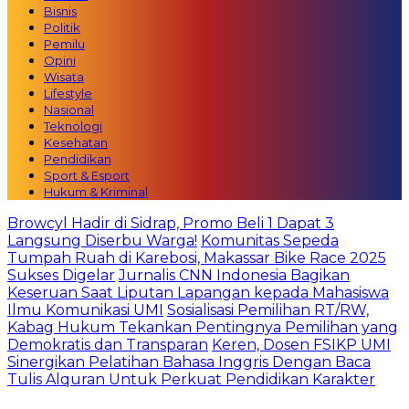
Bisnis
Politik
Pemilu
Opini
Wisata
Lifestyle
Nasional
Teknologi
Kesehatan
Pendidikan
Sport & Esport
Hukum & Kriminal
Browcyl Hadir di Sidrap, Promo Beli 1 Dapat 3
Langsung Diserbu Warga!
Komunitas Sepeda
Tumpah Ruah di Karebosi, Makassar Bike Race 2025
Sukses Digelar
Jurnalis CNN Indonesia Bagikan
Keseruan Saat Liputan Lapangan kepada Mahasiswa
Ilmu Komunikasi UMI
Sosialisasi Pemilihan RT/RW,
Kabag Hukum Tekankan Pentingnya Pemilihan yang
Demokratis dan Transparan
Keren, Dosen FSIKP UMI
Sinergikan Pelatihan Bahasa Inggris Dengan Baca
Tulis Alquran Untuk Perkuat Pendidikan Karakter