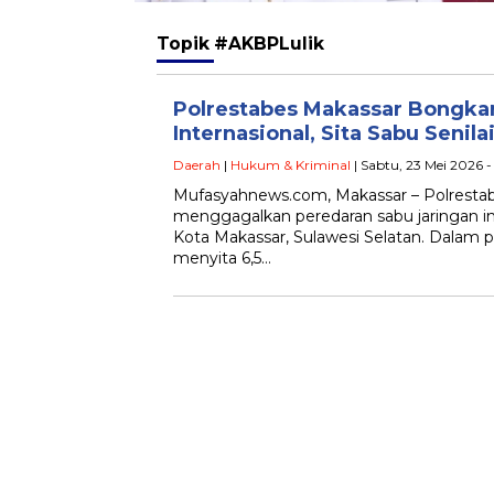
Topik
#AKBPLulik
Polrestabes Makassar Bongkar
Internasional, Sita Sabu Senilai
Daerah
|
Hukum & Kriminal
| Sabtu, 23 Mei 2026 
Mufasyahnews.com, Makassar – Polresta
menggagalkan peredaran sabu jaringan int
Kota Makassar, Sulawesi Selatan. Dalam p
menyita 6,5…