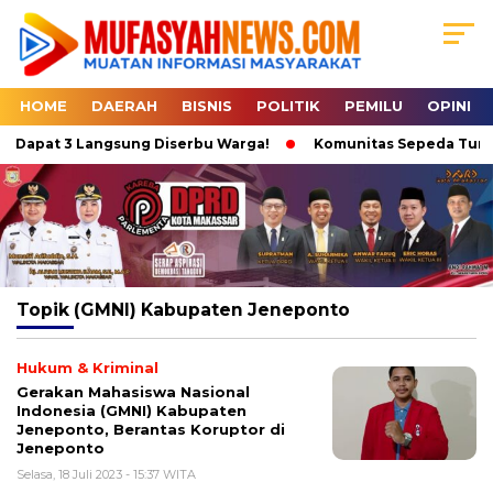
HOME
DAERAH
BISNIS
POLITIK
PEMILU
OPINI
 1 Dapat 3 Langsung Diserbu Warga!
Komunitas Sepeda Tumpah 
Topik
(GMNI) Kabupaten Jeneponto
Hukum & Kriminal
Gerakan Mahasiswa Nasional
Indonesia (GMNI) Kabupaten
Jeneponto, Berantas Koruptor di
Jeneponto
Selasa, 18 Juli 2023 - 15:37 WITA