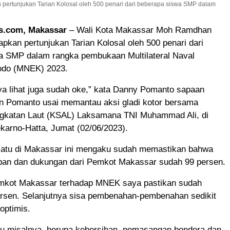
rtunjukan Tarian Kolosal oleh 500 penari dari beberapa siswa SMP dalam
s.com, Makassar
– Wali Kota Makassar Moh Ramdhan
kan pertunjukan Tarian Kolosal oleh 500 penari dari
a SMP dalam rangka pembukaan Multilateral Naval
odo (MNEK) 2023.
aya lihat juga sudah oke,” kata Danny Pomanto sapaan
 Pomanto usai memantau aksi gladi kotor bersama
ngkatan Laut (KSAL) Laksamana TNI Muhammad Ali, di
karno-Hatta, Jumat (02/06/2023).
atu di Makassar ini mengaku sudah memastikan bahwa
apan dan dukungan dari Pemkot Makassar sudah 99 persen.
mkot Makassar terhadap MNEK saya pastikan sudah
rsen. Selanjutnya sisa pembenahan-pembenahan sedikit
optimis.
u misalnya, berupa kebersihan, pemasangan bendera dan