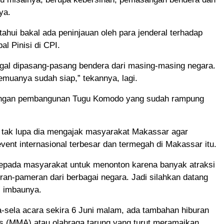
ya.
tahui bakal ada peninjauan oleh para jenderal terhadap
l Pinisi di CPI.
ggal dipasang-pasang bendera dari masing-masing negara.
muanya sudah siap,” tekannya, lagi.
engan pembangunan Tugu Komodo yang sudah rampung
, tak lupa dia mengajak masyarakat Makassar agar
ent internasional terbesar dan termegah di Makassar itu.
epada masyarakat untuk menonton karena banyak atraksi
an-pameran dari berbagai negara. Jadi silahkan datang
” imbaunya.
la-sela acara sekira 6 Juni malam, ada tambahan hiburan
ts (MMA) atau olahraga tarung yang turut meramaikan