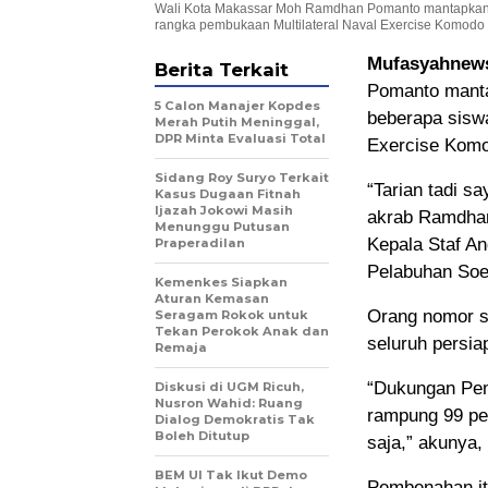
Wali Kota Makassar Moh Ramdhan Pomanto mantapkan pe
rangka pembukaan Multilateral Naval Exercise Komodo
Mufasyahnew
Berita Terkait
Pomanto mantap
5 Calon Manajer Kopdes
beberapa sisw
Merah Putih Meninggal,
DPR Minta Evaluasi Total
Exercise Kom
Sidang Roy Suryo Terkait
“Tarian tadi s
Kasus Dugaan Fitnah
Ijazah Jokowi Masih
akrab Ramdhan
Menunggu Putusan
Kepala Staf A
Praperadilan
Pelabuhan Soe
Kemenkes Siapkan
Aturan Kemasan
Orang nomor s
Seragam Rokok untuk
Tekan Perokok Anak dan
seluruh persi
Remaja
“Dukungan Pe
Diskusi di UGM Ricuh,
Nusron Wahid: Ruang
rampung 99 pe
Dialog Demokratis Tak
Boleh Ditutup
saja,” akunya, 
BEM UI Tak Ikut Demo
Pembenahan it