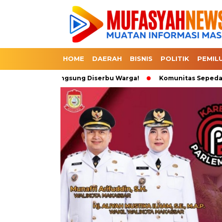
HOME
DAERAH
BISNIS
POLITIK
PEMIL
 Dapat 3 Langsung Diserbu Warga!
Komunitas Sepeda Tumpah R