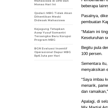
Mahasiswa di DPR dan
Monas Hari Ini
beberapa lainn
Qodari: MBG Tidak Akan
Pasalnya, dike
Dihentikan Meski
Didesak Mahasiswa
pembuatan Kapa
Kejagung Tetapkan
“Malam ini tin
Asep Yusuf Somantri
Tersangka Baru Korupsi
Keseluruhan se
Program MBG
Begitu pula d
BGN Evaluasi Insentif
Operasional Dapur MBG
100 persen.
Rp6 Juta per Hari
Sementara itu
menyaksikan ev
“Saya imbau k
menarik, pamer
dan ramaikan,
Apalagi, di se
Mix Martial Ar