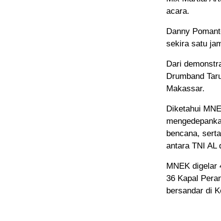
acara.
Danny Pomant
sekira satu ja
Dari demonstr
Drumband Taru
Makassar.
Diketahui MNE
mengedepankan
bencana, sert
antara TNI AL
MNEK digelar 4
36 Kapal Peran
bersandar di 