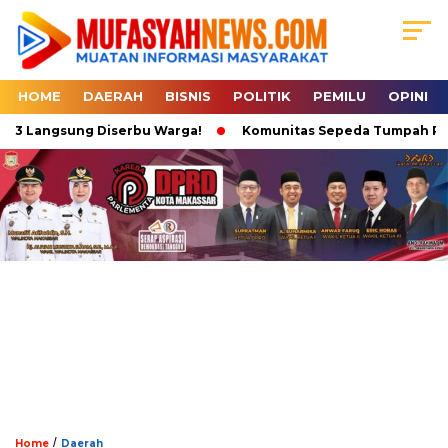
HOME
DAERAH
BISNIS
POLITIK
PEMILU
OPINI
t 3 Langsung Diserbu Warga!
Komunitas Sepeda Tumpah Ruah d
/
Home
Daerah