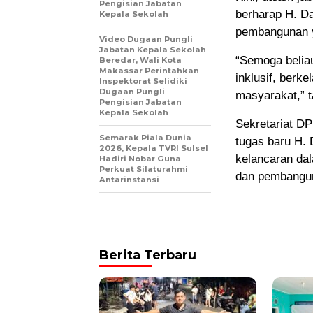
Pengisian Jabatan
berharap H. D
Kepala Sekolah
pembangunan y
Video Dugaan Pungli
Jabatan Kepala Sekolah
“Semoga beli
Beredar, Wali Kota
Makassar Perintahkan
inklusif, berk
Inspektorat Selidiki
Dugaan Pungli
masyarakat,” 
Pengisian Jabatan
Kepala Sekolah
Sekretariat D
Semarak Piala Dunia
tugas baru H.
2026, Kepala TVRI Sulsel
kelancaran da
Hadiri Nobar Guna
Perkuat Silaturahmi
dan pembangu
Antarinstansi
Berita Terbaru