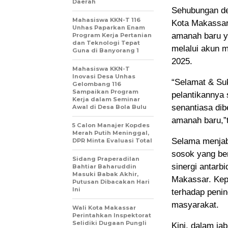
Daerah
Sehubungan de
Mahasiswa KKN-T 116
Kota Makassar
Unhas Paparkan Enam
amanah baru y
Program Kerja Pertanian
dan Teknologi Tepat
melalui akun 
Guna di Banyorang 1
2025.
Mahasiswa KKN-T
Inovasi Desa Unhas
“Selamat & Su
Gelombang 116
Sampaikan Program
pelantikannya
Kerja dalam Seminar
senantiasa di
Awal di Desa Bola Bulu
amanah baru,”
5 Calon Manajer Kopdes
Merah Putih Meninggal,
Selama menjab
DPR Minta Evaluasi Total
sosok yang be
Sidang Praperadilan
sinergi antar
Bahtiar Baharuddin
Masuki Babak Akhir,
Makassar. Kep
Putusan Dibacakan Hari
Ini
terhadap penin
masyarakat.
Wali Kota Makassar
Perintahkan Inspektorat
Selidiki Dugaan Pungli
Kini, dalam j