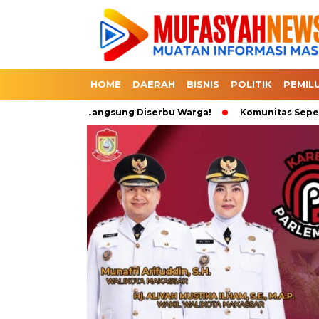
HOME
DAERAH
BISNIS
POLITIK
PEMIL
i 1 Dapat 3 Langsung Diserbu Warga!
Komunitas Sepeda Tumpa