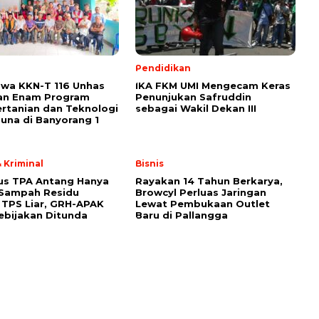
Pendidikan
wa KKN-T 116 Unhas
IKA FKM UMI Mengecam Keras
an Enam Program
Penunjukan Safruddin
ertanian dan Teknologi
sebagai Wakil Dekan III
una di Banyorang 1
 Kriminal
Bisnis
us TPA Antang Hanya
Rayakan 14 Tahun Berkarya,
 Sampah Residu
Browcyl Perluas Jaringan
TPS Liar, GRH-APAK
Lewat Pembukaan Outlet
ebijakan Ditunda
Baru di Pallangga