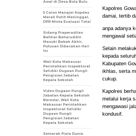
Awal di Desa Bola Bulu
Kapolres Gowa
5 Calon Manajer Kopdes
damai, tertib 
Merah Putih Meninggal,
DPR Minta Evaluasi Total
anpa adanya k
Sidang Praperadilan
mengawal seti
Bahtiar Baharuddin
Masuki Babak Akhir,
Putusan Dibacakan Hari
Selain melaku
Ini
kepada seluru
Wali Kota Makassar
Kabupaten Gow
Perintahkan Inspektorat
ikhlas, serta 
Selidiki Dugaan Pungli
Pengisian Jabatan
cukup.
Kepala Sekolah
Kapolres berh
Video Dugaan Pungli
Jabatan Kepala Sekolah
melalui kerja
Beredar, Wali Kota
Makassar Perintahkan
mengawasi jal
Inspektorat Selidiki
kondusif.
Dugaan Pungli
Pengisian Jabatan
Kepala Sekolah
Semarak Piala Dunia