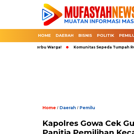
HOME
DAERAH
BISNIS
POLITIK
PEMIL
Langsung Diserbu Warga!
Komunitas Sepeda Tumpah Ruah di Ka
Home
Daerah
Pemilu
/
/
Kapolres Gowa Cek Gu
Panitia Pemilihan Ke