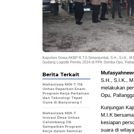
Kapolres Gowa AKBP R.T.S Simanjuntak, S.H., S.I.K., M
Gudang Logistik Pemilu 2024 di PPK Somba Opu, Palla
Mufasyahnew
Berita Terkait
S.H., S.I.K., 
Mahasiswa KKN-T 116
melakukan pen
Unhas Paparkan Enam
Program Kerja Pertanian
Opu, Pallangg
dan Teknologi Tepat
Guna di Banyorang 1
Kunjungan Kap
Mahasiswa KKN-T
M.I.K bersama
Inovasi Desa Unhas
kesiapan pers
Gelombang 116
Sampaikan Program
suara di wila
Kerja dalam Seminar