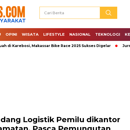
U
OPINI
WISATA
LIFESTYLE
NASIONAL
TEKNOLOGI
K
rebosi, Makassar Bike Race 2025 Sukses Digelar
Jurnalis C
dang Logistik Pemilu dikantor
camatan, Pasca Pemungutan