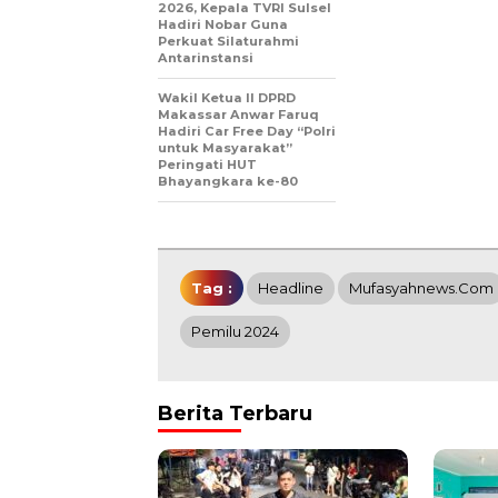
2026, Kepala TVRI Sulsel
Hadiri Nobar Guna
Perkuat Silaturahmi
Antarinstansi
Wakil Ketua II DPRD
Makassar Anwar Faruq
Hadiri Car Free Day “Polri
untuk Masyarakat”
Peringati HUT
Bhayangkara ke-80
Tag :
Headline
Mufasyahnews.com
Pemilu 2024
Berita Terbaru