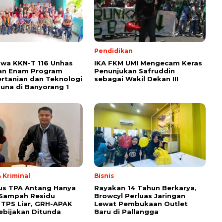
Pendidikan
wa KKN-T 116 Unhas
IKA FKM UMI Mengecam Keras
an Enam Program
Penunjukan Safruddin
ertanian dan Teknologi
sebagai Wakil Dekan III
una di Banyorang 1
 Kriminal
Bisnis
us TPA Antang Hanya
Rayakan 14 Tahun Berkarya,
 Sampah Residu
Browcyl Perluas Jaringan
TPS Liar, GRH-APAK
Lewat Pembukaan Outlet
ebijakan Ditunda
Baru di Pallangga