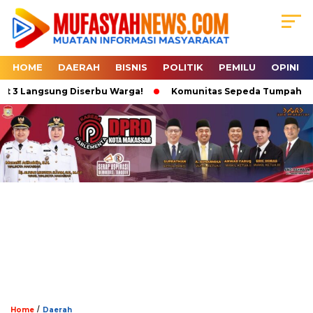
HOME
DAERAH
BISNIS
POLITIK
PEMILU
OPINI
t 3 Langsung Diserbu Warga!
Komunitas Sepeda Tumpah Ruah d
/
Home
Daerah