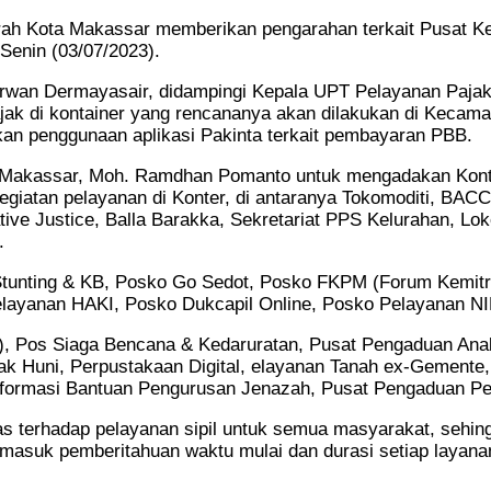
ah Kota Makassar memberikan pengarahan terkait Pusat Ke
Senin (03/07/2023).
irwan Dermayasair, didampingi Kepala UPT Pelayanan Pajak
jak di kontainer yang rencananya akan dilakukan di Kecam
kan penggunaan aplikasi Pakinta terkait pembayaran PBB.
a Makassar, Moh. Ramdhan Pomanto untuk mengadakan Konta
egiatan pelayanan di Konter, di antaranya Tokomoditi, BA
ive Justice, Balla Barakka, Sekretariat PPS Kelurahan, Lo
.
Stunting & KB, Posko Go Sedot, Posko FKPM (Forum Kemitra
Pelayanan HAKI, Posko Dukcapil Online, Posko Pelayanan 
a), Pos Siaga Bencana & Kedaruratan, Pusat Pengaduan Anak
ak Huni, Perpustakaan Digital, elayanan Tanah ex-Gemente,
nformasi Bantuan Pengurusan Jenazah, Pusat Pengaduan Pela
as terhadap pelayanan sipil untuk semua masyarakat, sehin
rmasuk pemberitahuan waktu mulai dan durasi setiap layana