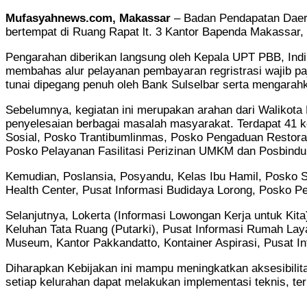
Mufasyahnews.com, Makassar
– Badan Pendapatan Daer
bertempat di Ruang Rapat lt. 3 Kantor Bapenda Makassar, 
Pengarahan diberikan langsung oleh Kepala UPT PBB, Ind
membahas alur pelayanan pembayaran regristrasi wajib pa
tunai dipegang penuh oleh Bank Sulselbar serta mengarah
Sebelumnya, kegiatan ini merupakan arahan dari Walikot
penyelesaian berbagai masalah masyarakat. Terdapat 41 k
Sosial, Posko Trantibumlinmas, Posko Pengaduan Restorat
Posko Pelayanan Fasilitasi Perizinan UMKM dan Posbindu
Kemudian, Poslansia, Posyandu, Kelas Ibu Hamil, Posko 
Health Center, Pusat Informasi Budidaya Lorong, Posko 
Selanjutnya, Lokerta (Informasi Lowongan Kerja untuk Kit
Keluhan Tata Ruang (Putarki), Pusat Informasi Rumah Lay
Museum, Kantor Pakkandatto, Kontainer Aspirasi, Pusat I
Diharapkan Kebijakan ini mampu meningkatkan aksesibilit
setiap kelurahan dapat melakukan implementasi teknis, te