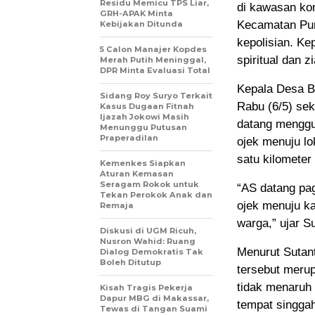
Residu Memicu TPS Liar,
di kawasan ko
GRH-APAK Minta
Kecamatan Pur
Kebijakan Ditunda
kepolisian. Ke
5 Calon Manajer Kopdes
spiritual dan 
Merah Putih Meninggal,
DPR Minta Evaluasi Total
Kepala Desa B
Sidang Roy Suryo Terkait
Rabu (6/5) sek
Kasus Dugaan Fitnah
Ijazah Jokowi Masih
datang menggu
Menunggu Putusan
Praperadilan
ojek menuju l
satu kilometer
Kemenkes Siapkan
Aturan Kemasan
Seragam Rokok untuk
“AS datang pag
Tekan Perokok Anak dan
ojek menuju k
Remaja
warga,” ujar S
Diskusi di UGM Ricuh,
Nusron Wahid: Ruang
Menurut Sutan
Dialog Demokratis Tak
Boleh Ditutup
tersebut merup
tidak menaruh
Kisah Tragis Pekerja
Dapur MBG di Makassar,
tempat singga
Tewas di Tangan Suami