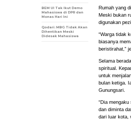
Rumah yang dit
BEM UI Tak Ikut Demo
Mahasiswa di DPR dan
Meski bukan r
Monas Hari Ini
digunakan pezi
Qodari: MBG Tidak Akan
Dihentikan Meski
“Warga tidak 
Didesak Mahasiswa
biasanya mema
beristirahat,” 
Selama berada 
spiritual. Kep
untuk menjalan
bulan ketiga.
Gunungsari.
“Dia mengaku s
dan diminta da
dari luar kota,