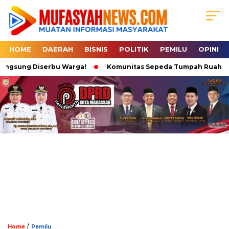
HOME
DAERAH
BISNIS
POLITIK
PEMILU
OPINI
angsung Diserbu Warga!
Komunitas Sepeda Tumpah Ruah di Kar
/
Home
Pemilu