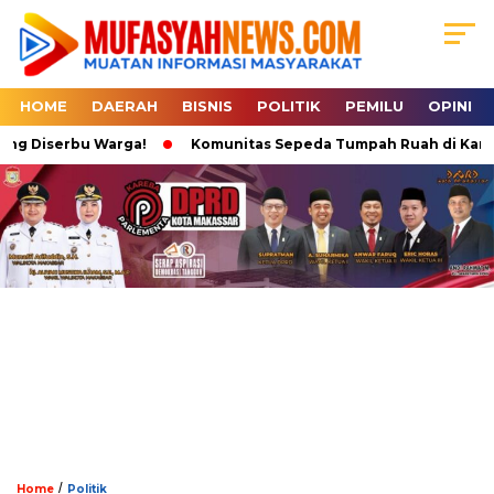
HOME
DAERAH
BISNIS
POLITIK
PEMILU
OPINI
g Diserbu Warga!
Komunitas Sepeda Tumpah Ruah di Karebosi,
/
Home
Politik