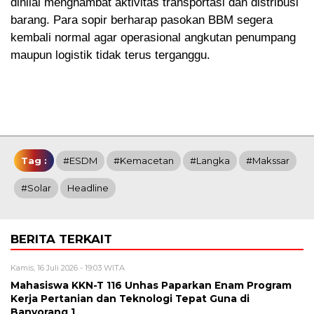
dinilai menghambat aktivitas transportasi dan distribusi
barang. Para sopir berharap pasokan BBM segera
kembali normal agar operasional angkutan penumpang
maupun logistik tidak terus terganggu.
Tag :
#ESDM
#Kemacetan
#Langka
#Makssar
#Solar
Headline
BERITA TERKAIT
Kamis, 16 Juli 2026 - 19:03 WITA
Mahasiswa KKN-T 116 Unhas Paparkan Enam Program
Kerja Pertanian dan Teknologi Tepat Guna di
Banyorang 1