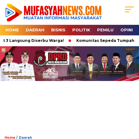
HOME
DAERAH
BISNIS
POLITIK
PEMILU
OPINI
 3 Langsung Diserbu Warga!
Komunitas Sepeda Tumpah Ruah di
/
Home
Daerah