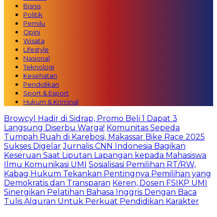
Bisnis
Politik
Pemilu
Opini
Wisata
Lifestyle
Nasional
Teknologi
Kesehatan
Pendidikan
Sport & Esport
Hukum & Kriminal
Browcyl Hadir di Sidrap, Promo Beli 1 Dapat 3
Langsung Diserbu Warga!
Komunitas Sepeda
Tumpah Ruah di Karebosi, Makassar Bike Race 2025
Sukses Digelar
Jurnalis CNN Indonesia Bagikan
Keseruan Saat Liputan Lapangan kepada Mahasiswa
Ilmu Komunikasi UMI
Sosialisasi Pemilihan RT/RW,
Kabag Hukum Tekankan Pentingnya Pemilihan yang
Demokratis dan Transparan
Keren, Dosen FSIKP UMI
Sinergikan Pelatihan Bahasa Inggris Dengan Baca
Tulis Alquran Untuk Perkuat Pendidikan Karakter