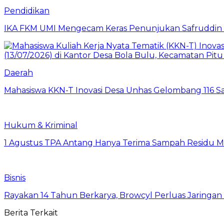
Pendidikan
IKA FKM UMI Mengecam Keras Penunjukan Safruddin se
Daerah
Mahasiswa KKN-T Inovasi Desa Unhas Gelombang 116 S
Hukum & Kriminal
1 Agustus TPA Antang Hanya Terima Sampah Residu M
Bisnis
Rayakan 14 Tahun Berkarya, Browcyl Perluas Jaringa
Berita Terkait