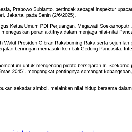
esia, Prabowo Subianto, bertindak sebagai inspektur upacar
i, Jakarta, pada Senin (2/6/2025).
kaligus Ketua Umum PDI Perjuangan, Megawati Soekarnoputr
menegaskan peran aktifnya dalam menjaga nilai-nilai Panca
leh Wakil Presiden Gibran Rakabuming Raka serta sejumlah pe
rjalan beriringan memasuki kembali Gedung Pancasila. In
n momentum untuk mengenang pidato bersejarah Ir. Soekarn
a Emas 2045”, mengangkat pentingnya semangat kebangsaan
 bukan sekadar simbol, melainkan nilai hidup bersama dala