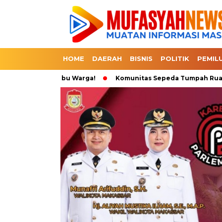
HOME
DAERAH
BISNIS
POLITIK
PEMIL
sung Diserbu Warga!
Komunitas Sepeda Tumpah Ruah di Karebo