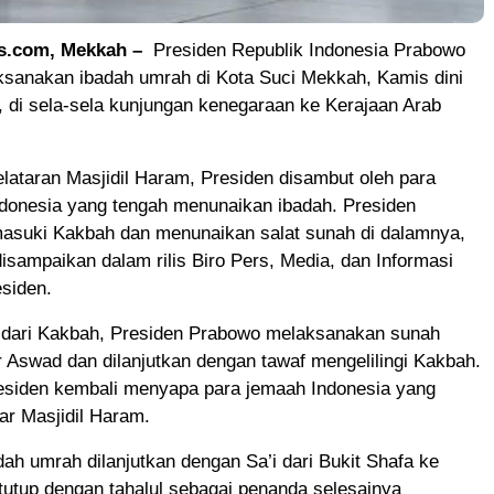
s.com, Mekkah –
Presiden Republik Indonesia Prabowo
ksanakan ibadah umrah di Kota Suci Mekkah, Kamis dini
), di sela-sela kunjungan kenegaraan ke Kerajaan Arab
elataran Masjidil Haram, Presiden disambut oleh para
ndonesia yang tengah menunaikan ibadah. Presiden
suki Kakbah dan menunaikan salat sunah di dalamnya,
sampaikan dalam rilis Biro Pers, Media, dan Informasi
esiden.
r dari Kakbah, Presiden Prabowo melaksanakan sunah
Aswad dan dilanjutkan dengan tawaf mengelilingi Kakbah.
residen kembali menyapa para jemaah Indonesia yang
tar Masjidil Haram.
ah umrah dilanjutkan dengan Sa’i dari Bukit Shafa ke
utup dengan tahalul sebagai penanda selesainya