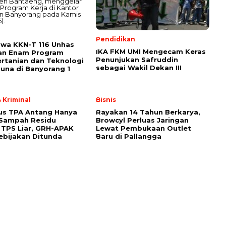
Pendidikan
wa KKN-T 116 Unhas
IKA FKM UMI Mengecam Keras
an Enam Program
Penunjukan Safruddin
ertanian dan Teknologi
sebagai Wakil Dekan III
una di Banyorang 1
 Kriminal
Bisnis
us TPA Antang Hanya
Rayakan 14 Tahun Berkarya,
 Sampah Residu
Browcyl Perluas Jaringan
TPS Liar, GRH-APAK
Lewat Pembukaan Outlet
ebijakan Ditunda
Baru di Pallangga