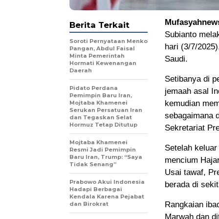
Mufasyahnew
Berita Terkait
Subianto mela
Soroti Pernyataan Menko
hari (3/7/2025
Pangan, Abdul Faisal
Minta Pemerintah
Saudi.
Hormati Kewenangan
Daerah
Setibanya di p
Pidato Perdana
jemaah asal I
Pemimpin Baru Iran,
kemudian mema
Mojtaba Khamenei
Serukan Persatuan Iran
sebagaimana di
dan Tegaskan Selat
Hormuz Tetap Ditutup
Sekretariat Pr
Mojtaba Khamenei
Setelah kelua
Resmi Jadi Pemimpin
Baru Iran, Trump: “Saya
mencium Hajar 
Tidak Senang”
Usai tawaf, P
Prabowo Akui Indonesia
berada di seki
Hadapi Berbagai
Kendala Karena Pejabat
Rangkaian ibad
dan Birokrat
Marwah dan dit