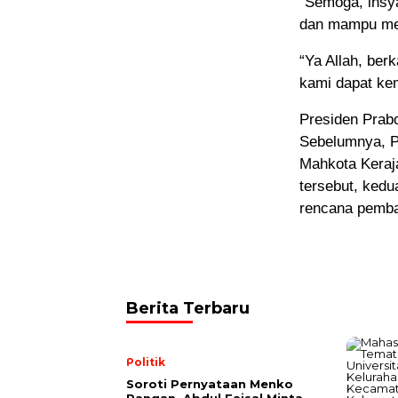
“Semoga, insya
dan mampu mew
“Ya Allah, ber
kami dapat kem
Presiden Prabo
Sebelumnya, P
Mahkota Keraj
tersebut, ked
rencana pemba
Berita Terbaru
Politik
Soroti Pernyataan Menko
Pangan, Abdul Faisal Minta