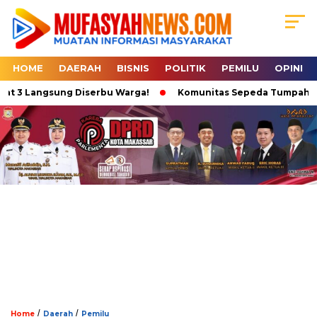
HOME
DAERAH
BISNIS
POLITIK
PEMILU
OPINI
t 3 Langsung Diserbu Warga!
Komunitas Sepeda Tumpah Ruah d
/
/
Home
Daerah
Pemilu