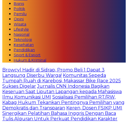
Bisnis
Politik
Pemilu
Opini
Wisata
Lifestyle
Nasional
Teknologi
Kesehatan
Pendidikan
Sport & Esport
Hukum & Kriminal
Browcyl Hadir di Sidrap, Promo Beli 1 Dapat 3
Langsung Diserbu Warga!
Komunitas Sepeda
Tumpah Ruah di Karebosi, Makassar Bike Race 2025
Sukses Digelar
Jurnalis CNN Indonesia Bagikan
Keseruan Saat Liputan Lapangan kepada Mahasiswa
Ilmu Komunikasi UMI
Sosialisasi Pemilihan RT/RW,
Kabag Hukum Tekankan Pentingnya Pemilihan yang
Demokratis dan Transparan
Keren, Dosen FSIKP UMI
Sinergikan Pelatihan Bahasa Inggris Dengan Baca
Tulis Alquran Untuk Perkuat Pendidikan Karakter