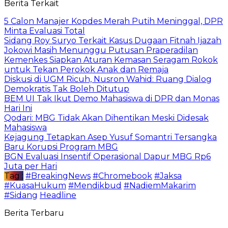
Berita Terkait
5 Calon Manajer Kopdes Merah Putih Meninggal, DPR
Minta Evaluasi Total
Sidang Roy Suryo Terkait Kasus Dugaan Fitnah Ijazah
Jokowi Masih Menunggu Putusan Praperadilan
Kemenkes Siapkan Aturan Kemasan Seragam Rokok
untuk Tekan Perokok Anak dan Remaja
Diskusi di UGM Ricuh, Nusron Wahid: Ruang Dialog
Demokratis Tak Boleh Ditutup
BEM UI Tak Ikut Demo Mahasiswa di DPR dan Monas
Hari Ini
Qodari: MBG Tidak Akan Dihentikan Meski Didesak
Mahasiswa
Kejagung Tetapkan Asep Yusuf Somantri Tersangka
Baru Korupsi Program MBG
BGN Evaluasi Insentif Operasional Dapur MBG Rp6
Juta per Hari
Tag :
#BreakingNews
#Chromebook
#Jaksa
#KuasaHukum
#Mendikbud
#NadiemMakarim
#Sidang
Headline
Berita Terbaru